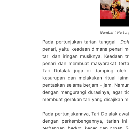
Gambar : Pertunj
Pada pertunjukan tarian tunggal
Dol
penari, yaitu keadaan dimana penari 
tari dan iringan musiknya. Keadaan t
penari dan membuat masyarakat terta
Tari Dolalak juga di damping ole
kesurupan dan melakukan ritual lain
pentaskan selama berjam – jam. Namun
dengan mengurangi durasinya, agar ti
membuat gerakan tari yang disajikan me
Pada pertunjukannya, Tari Dolalak awa
dengan perkembangannya, tarian ini
terbangan, bedug, kecer,
dan
organ
. S