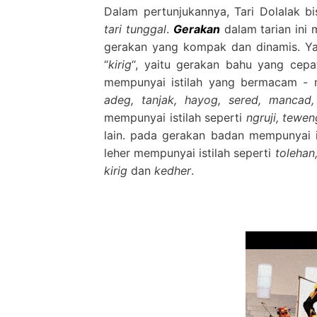
Dalam pertunjukannya, Tari Dolalak b
tari tunggal
.
Gerakan
dalam tarian ini 
gerakan yang kompak dan dinamis. Yan
“
kirig
“, yaitu gerakan bahu yang cepa
mempunyai istilah yang bermacam - m
adeg, tanjak, hayog, sered, mancad, 
mempunyai istilah seperti
ngruji, tewe
lain. pada gerakan badan mempunyai i
leher mempunyai istilah seperti
tolehan,
kirig
dan
kedher
.