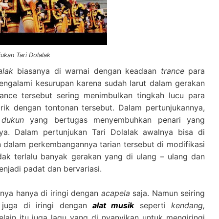
ukan Tari Dolalak
alak
biasanya di warnai dengan keadaan
trance
para
mengalami kesurupan karena sudah larut dalam gerakan
rance tersebut sering menimbulkan tingkah lucu para
rik dengan tontonan tersebut. Dalam pertunjukannya,
h
dukun
yang bertugas menyembuhkan penari yang
nya. Dalam pertunjukan Tari Dolalak awalnya bisa di
 dalam perkembangannya tarian tersebut di modifikasi
dak terlalu banyak gerakan yang di ulang – ulang dan
njadi padat dan bervariasi.
lnya hanya di iringi dengan
acapela
saja. Namun seiring
 juga di iringi dengan
alat musik
seperti
kendang,
elain itu juga lagu yang di nyanyikan untuk mengiringi