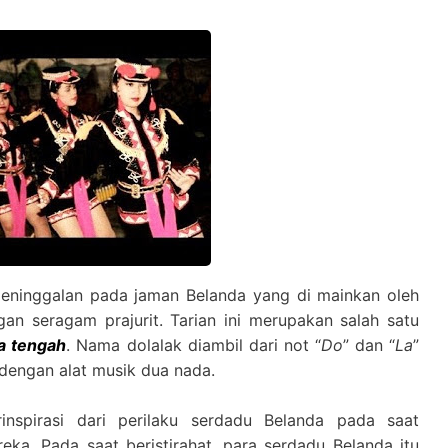
 peninggalan pada jaman Belanda yang di mainkan oleh
an seragam prajurit. Tarian ini merupakan salah satu
a tengah
. Nama dolalak diambil dari not “
Do
” dan “
La
”
i dengan alat musik dua nada.
rinspirasi dari perilaku serdadu Belanda pada saat
reka. Pada saat beristirahat, para serdadu Belanda itu