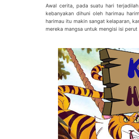
Awal cerita, pada suatu hari terjadil
kebanyakan dihuni oleh harimau harim
harimau itu makin sangat kelaparan, ka
mereka mangsa untuk mengisi isi perut