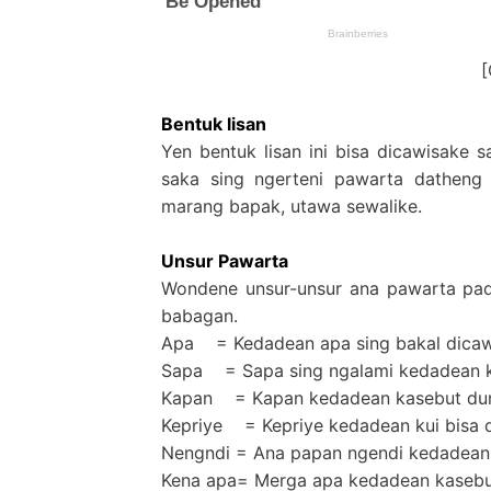
Bentuk lisan
Yen bentuk lisan ini bisa dicawisake 
saka sing ngerteni pawarta datheng 
marang bapak, utawa sewalike.
Unsur Pawarta
Wondene unsur-unsur ana pawarta pad
babagan.
Apa = Kedadean apa sing bakal dicaw
Sapa = Sapa sing ngalami kedadean k
Kapan = Kapan kedadean kasebut du
Kepriye = Kepriye kedadean kui bisa 
Nengndi = Ana papan ngendi kedadean 
Kena apa= Merga apa kedadean kasebu