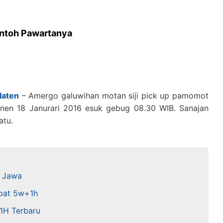
ntoh Pawartanya
laten
– Amergo galuwihan motan siji pick up pamomot
enen 18 Janurari 2016 esuk gebug 08.30 WIB. Sanajan
atu.
a Jawa
apat 5w+1h
1H Terbaru