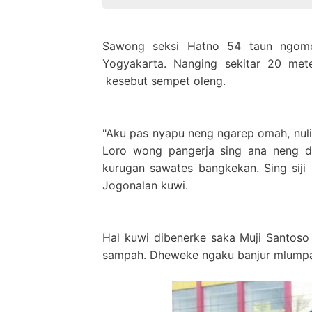
Sawong seksi Hatno 54 taun ngomon
Yogyakarta. Nanging sekitar 20 me
kesebut sempet oleng.
"Aku pas nyapu neng ngarep omah, nuli 
Loro wong pangerja sing ana neng d
kurugan sawates bangkekan. Sing sij
Jogonalan kuwi.
Hal kuwi dibenerke saka Muji Santoso
sampah. Dheweke ngaku banjur mlumpat