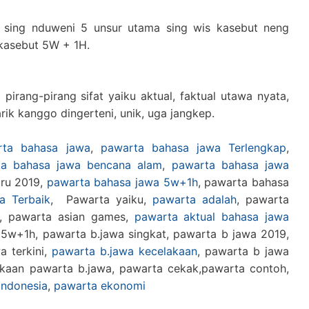
a sing nduweni 5 unsur utama sing wis kasebut neng
 kasebut 5W + 1H.
irang-pirang sifat yaiku aktual, faktual utawa nyata,
ik kanggo dingerteni, unik, uga jangkep.
rta bahasa jawa
,
pawarta bahasa jawa Terlengkap
,
ta bahasa jawa bencana alam
,
pawarta bahasa jawa
aru 2019,
pawarta bahasa jawa 5w+1h
, pawarta bahasa
a Terbaik
, Pawarta yaiku,
pawarta adalah
, pawarta
e, pawarta asian games,
pawarta aktual bahasa jawa
 5w+1h, pawarta b.jawa singkat, pawarta b jawa 2019,
a terkini,
pawarta b.jawa kecelakaan
, pawarta b jawa
kaan pawarta b.jawa, pawarta cekak,pawarta contoh,
indonesia
,
pawarta ekonomi