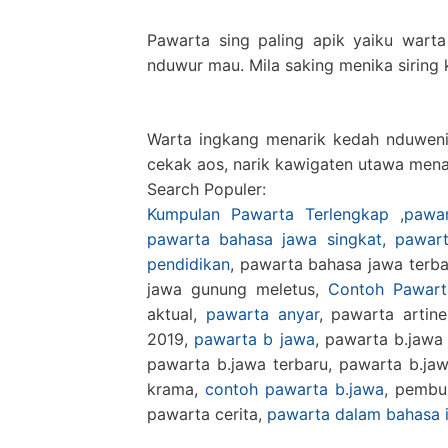
Pawarta sing paling apik yaiku wart
nduwur mau. Mila saking menika siring
Warta ingkang menarik kedah nduweni p
cekak aos, narik kawigaten utawa menar
Search Populer:
Kumpulan Pawarta Terlengkap
,
pawa
pawarta bahasa jawa singkat
,
pawar
pendidikan
, pawarta bahasa jawa terb
jawa gunung meletus,
Contoh Pawart
aktual,
pawarta anyar
, pawarta artin
2019,
pawarta b jawa
, pawarta b.jawa
pawarta b.jawa terbaru, pawarta b.jaw
krama,
contoh pawarta b.jawa
, pembu
pawarta cerita,
pawarta dalam bahasa 