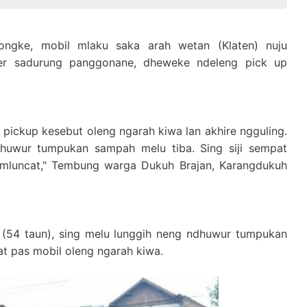
gke, mobil mlaku saka arah wetan (Klaten) nuju
ter sadurung panggonane, dheweke ndeleng pick up
pickup kesebut oleng ngarah kiwa lan akhire ngguling.
huwur tumpukan sampah melu tiba. Sing siji sempat
i mluncat," Tembung warga Dukuh Brajan, Karangdukuh
 (54 taun), sing melu lunggih neng ndhuwur tumpukan
 pas mobil oleng ngarah kiwa.