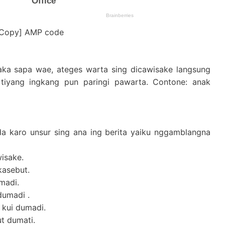
[Copy] AMP code
saka sapa wae, ateges warta sing dicawisake langsung
tiyang ingkang pun paringi pawarta. Contone: anak
a karo unsur sing ana ing berita yaiku nggamblangna
isake.
asebut.
madi.
dumadi .
kui dumadi.
t dumati.