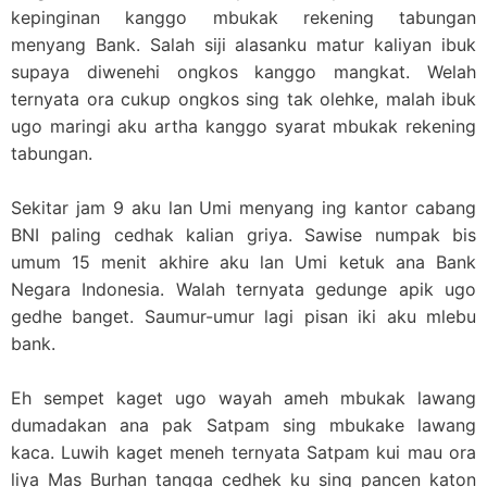
kepinginan kanggo mbukak rekening tabungan
menyang Bank. Salah siji alasanku matur kaliyan ibuk
supaya diwenehi ongkos kanggo mangkat. Welah
ternyata ora cukup ongkos sing tak olehke, malah ibuk
ugo maringi aku artha kanggo syarat mbukak rekening
tabungan.
Sekitar jam 9 aku lan Umi menyang ing kantor cabang
BNI paling cedhak kalian griya. Sawise numpak bis
umum 15 menit akhire aku lan Umi ketuk ana Bank
Negara Indonesia. Walah ternyata gedunge apik ugo
gedhe banget. Saumur-umur lagi pisan iki aku mlebu
bank.
Eh sempet kaget ugo wayah ameh mbukak lawang
dumadakan ana pak Satpam sing mbukake lawang
kaca. Luwih kaget meneh ternyata Satpam kui mau ora
liya Mas Burhan tangga cedhek ku sing pancen katon