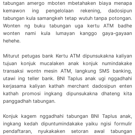
tabungan amergo mboten mbetahaken biaya menapa
kemawon ing pengelolaan rekening, dadosipun
tabungan kula samangkeh tetap wutuh tanpa potongan.
Wonten ng buku tabungan uga kertu ATM badhe
wonten nami kula lumayan kanggo gaya-gayaan
hehehe.
Miturut petugas bank Kertu ATM dipunsukakna kaliyan
tujuan konjuk mucalaken anak konjuk numindakake
transaksi wontn mesin ATM, langkung SMS banking,
utawi ing teller bank. BNI Taplus anak ugi nggadhahi
kerjasama kaliyan kathah merchant dadosipun enten
kathah promosi ingkang dipunsukakna dhateng kita
panggadhah tabungan.
Konjuk kagem nggadhahi tabungan BNI Taplus anak,
ingkang kedah dipuntumindakake yaiku ngisi formulir
pendaftaran, nyukakaken setoran awal tabungan