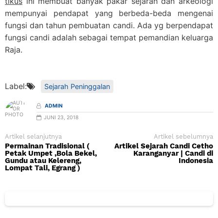
tikus
ini membuat banyak pakar sejarah dan arkeologi
mempunyai pendapat yang berbeda-beda mengenai
fungsi dan tahun pembuatan candi. Ada yg berpendapat
fungsi candi adalah sebagai tempat pemandian keluarga
Raja.
Label:
Sejarah Peninggalan
ADMIN
JUNI 23, 2018
Artikel selanjutnya
Artikel sebelumnya
Permainan Tradisional (
Artikel Sejarah Candi Cetho
Petak Umpet ,Bola Bekel,
Karanganyar | Candi di
Gundu atau Kelereng,
Indonesia
Lompat Tali, Egrang )