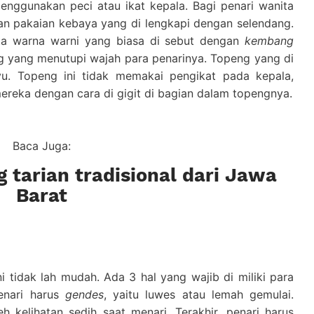
menggunakan peci atau ikat kepala. Bagi penari wanita
n pakaian kebaya yang di lengkapi dengan selendang.
ta warna warni yang biasa di sebut dengan
kembang
g yang menutupi wajah para penarinya. Topeng yang di
yu. Topeng ini tidak memakai pengikat pada kepala,
reka dengan cara di gigit di bagian dalam topengnya.
Baca Juga:
g tarian tradisional dari Jawa
Barat
 tidak lah mudah. Ada 3 hal yang wajib di miliki para
penari harus
gendes
, yaitu luwes atau lemah gemulai.
h kelihatan sedih saat menari. Terakhir, penari harus