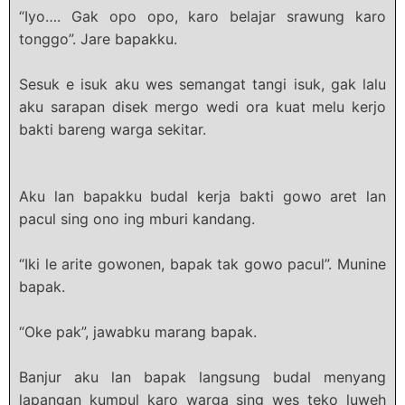
“Iyo…. Gak opo opo, karo belajar srawung karo
tonggo”. Jare bapakku.
Sesuk e isuk aku wes semangat tangi isuk, gak lalu
aku sarapan disek mergo wedi ora kuat melu kerjo
bakti bareng warga sekitar.
Aku lan bapakku budal kerja bakti gowo aret lan
pacul sing ono ing mburi kandang.
“Iki le arite gowonen, bapak tak gowo pacul”. Munine
bapak.
“Oke pak”, jawabku marang bapak.
Banjur aku lan bapak langsung budal menyang
lapangan kumpul karo warga sing wes teko luweh