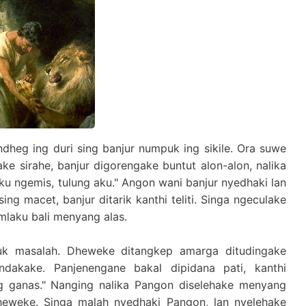
ndheg ing duri sing banjur numpuk ing sikile. Ora suwe
e sirahe, banjur digorengake buntut alon-alon, nalika
Aku ngemis, tulung aku." Angon wani banjur nyedhaki lan
ng macet, banjur ditarik kanthi teliti. Singa ngeculake
 mlaku bali menyang alas.
uk masalah. Dheweke ditangkep amarga ditudingake
ndakake. Panjenengane bakal dipidana pati, kanthi
ng ganas." Nanging nalika Pangon diselehake menyang
heweke. Singa malah nyedhaki Pangon, lan nyelehake