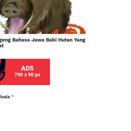
geng Bahasa Jawa Babi Hutan Yang
at
mbala
"