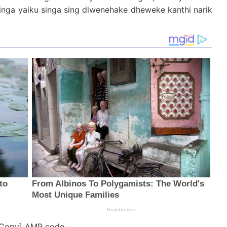
inga yaiku singa sing diwenehake dheweke kanthi narik
[Copy] AMP code