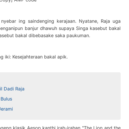
nyebar ing saindenging kerajaan. Nyatane, Raja uga
nenganipun banjur dhawuh supaya Singa kasebut bakal
 kasebut bakal dibebasake saka paukuman.
g iki: Kesejahteraan bakal apik.
l Dadi Raja
 Bulus
Jerami
eng klasik Aesop kanthi irah-irahan "The Lion and the