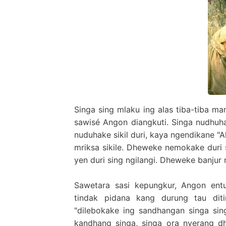
Singa sing mlaku ing alas tiba-tiba ma
sawisé Angon diangkuti. Singa nudhuhak
nuduhake sikil duri, kaya ngendikane "
mriksa sikile. Dheweke nemokake duri si
yen duri sing ngilangi. Dheweke banjur
Sawetara sasi kepungkur, Angon ent
tindak pidana kang durung tau diti
"dilebokake ing sandhangan singa si
kandhang singa, singa ora nyerang d