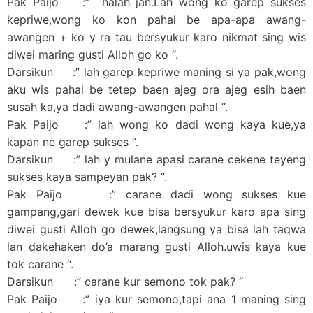
Pak Paijo :” halah jan.Lah wong ko garep sukses
kepriwe,wong ko kon pahal be apa-apa awang-
awangen + ko y ra tau bersyukur karo nikmat sing wis
diwei maring gusti Alloh go ko “.
Darsikun :” lah garep kepriwe maning si ya pak,wong
aku wis pahal be tetep baen ajeg ora ajeg esih baen
susah ka,ya dadi awang-awangen pahal “.
Pak Paijo :” lah wong ko dadi wong kaya kue,ya
kapan ne garep sukses “.
Darsikun :” lah y mulane apasi carane cekene teyeng
sukses kaya sampeyan pak? “.
Pak Paijo :” carane dadi wong sukses kue
gampang,gari dewek kue bisa bersyukur karo apa sing
diwei gusti Alloh go dewek,langsung ya bisa lah taqwa
lan dakehaken do’a marang gusti Alloh.uwis kaya kue
tok carane “.
Darsikun :” carane kur semono tok pak? “
Pak Paijo :” iya kur semono,tapi ana 1 maning sing