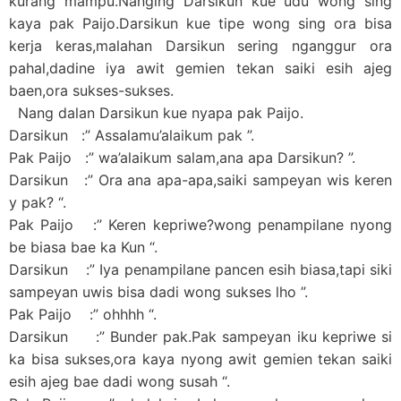
kurang mampu.Nanging Darsikun kue udu wong sing
kaya pak Paijo.Darsikun kue tipe wong sing ora bisa
kerja keras,malahan Darsikun sering nganggur ora
pahal,dadine iya awit gemien tekan saiki esih ajeg
baen,ora sukses-sukses.
Nang dalan Darsikun kue nyapa pak Paijo.
Darsikun :” Assalamu’alaikum pak ”.
Pak Paijo :” wa’alaikum salam,ana apa Darsikun? ”.
Darsikun :” Ora ana apa-apa,saiki sampeyan wis keren
y pak? “.
Pak Paijo :” Keren kepriwe?wong penampilane nyong
be biasa bae ka Kun “.
Darsikun :” Iya penampilane pancen esih biasa,tapi siki
sampeyan uwis bisa dadi wong sukses lho ”.
Pak Paijo :” ohhhh “.
Darsikun :” Bunder pak.Pak sampeyan iku kepriwe si
ka bisa sukses,ora kaya nyong awit gemien tekan saiki
esih ajeg bae dadi wong susah “.