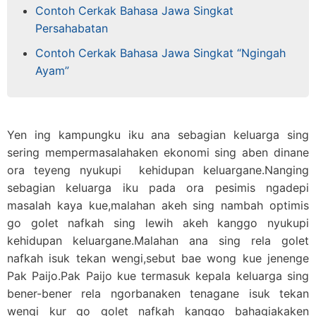
Contoh Cerkak Bahasa Jawa Singkat
Persahabatan
Contoh Cerkak Bahasa Jawa Singkat “Ngingah
Ayam”
Yen ing kampungku iku ana sebagian keluarga sing
sering mempermasalahaken ekonomi sing aben dinane
ora teyeng nyukupi kehidupan keluargane.Nanging
sebagian keluarga iku pada ora pesimis ngadepi
masalah kaya kue,malahan akeh sing nambah optimis
go golet nafkah sing lewih akeh kanggo nyukupi
kehidupan keluargane.Malahan ana sing rela golet
nafkah isuk tekan wengi,sebut bae wong kue jenenge
Pak Paijo.Pak Paijo kue termasuk kepala keluarga sing
bener-bener rela ngorbanaken tenagane isuk tekan
wengi kur go golet nafkah kanggo bahagiakaken