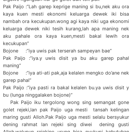
Pak Paijo :”Lah garep keprige maning si bu,nek aku ora
kaya kuen mesti ekonomi keluarga dewek iki bisa
nambah ora kecukupan.wong agi kaya niki uga ekonomi
keluarga dewek niki tesih kurang,lah apa maning nek
aku pahale ora kaya kuen,mesti bakal lewih ora
kecukupan”
Bojone :”iya uwis pak terserah sampeyan bae”
Pak Paijo :”iya.y uwis disit ya bu aku garep pahal
maning”
Bojone :”iya ati-ati pak,aja kelalen mengko do’ane nek
garep pahal”
Pak Paijo :”iya pasti ra bakal kelalen bu.ya uwis disit y
bu (lunga ninggalaken bojone)”
Pak Paijo iku tergolong wong sing semangat gone
golet rejeki,lan pak Paijo uga mesti tansah kelingan
maring gusti Alloh.Pak Paijo uga mesti selalu bersyukur
dening rahmat lan rejeki sing diwei dening gusti
Alloh,walupun rejekine urung bisa nyukupi kebutuhan