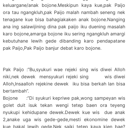
keluargane/anak bojone.Meskipun kaya kue,pak Paijo
ora tau ngangkluh,pak Paijo malah nambah seneng nek
tenagane kue bisa bahagiakaken anak bojone.Nanging
ana ing salawijining dina pak paijo iku duening masalah
karo bojone,amarga bojone iku sering ngangkluh amargi
kebutuhane lewih gede dibanding karo pendapatane
pak Paijo,Pak Paijo banjur debat karo bojone.
Pak Paijo :”Bu,syukuri wae rejeki sing wis diwei Alloh
niki,nek dewek mensyukuri rejeki sing wis diwei
Alloh,Insaalloh rejekine dewek iku bisa berkah lan bisa
bertambah”.
Bojone :”Di syukuri kepriwe pak,wong sampeyan wis
golet duit isuk tekan wengi tetep baen ora teyeng
nyukupi kehidupane dewek.Dewek kue wis due anak
2,anake uga wis gede-gede,mesti ekonomine dewek
kue bakal lewih gede.Nek saiki tetep kaya kien bae?