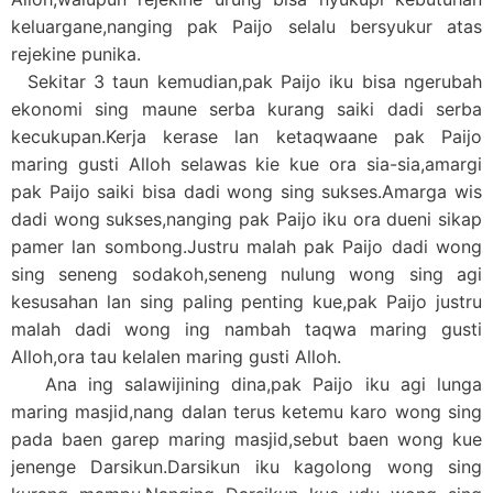
keluargane,nanging pak Paijo selalu bersyukur atas
rejekine punika.
Sekitar 3 taun kemudian,pak Paijo iku bisa ngerubah
ekonomi sing maune serba kurang saiki dadi serba
kecukupan.Kerja kerase lan ketaqwaane pak Paijo
maring gusti Alloh selawas kie kue ora sia-sia,amargi
pak Paijo saiki bisa dadi wong sing sukses.Amarga wis
dadi wong sukses,nanging pak Paijo iku ora dueni sikap
pamer lan sombong.Justru malah pak Paijo dadi wong
sing seneng sodakoh,seneng nulung wong sing agi
kesusahan lan sing paling penting kue,pak Paijo justru
malah dadi wong ing nambah taqwa maring gusti
Alloh,ora tau kelalen maring gusti Alloh.
Ana ing salawijining dina,pak Paijo iku agi lunga
maring masjid,nang dalan terus ketemu karo wong sing
pada baen garep maring masjid,sebut baen wong kue
jenenge Darsikun.Darsikun iku kagolong wong sing