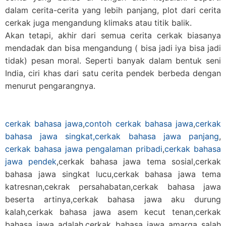
dalam cerita-cerita yang lebih panjang, plot dari cerita
cerkak juga mengandung klimaks atau titik balik.
Akan tetapi, akhir dari semua cerita cerkak biasanya
mendadak dan bisa mengandung ( bisa jadi iya bisa jadi
tidak) pesan moral. Seperti banyak dalam bentuk seni
India, ciri khas dari satu cerita pendek berbeda dengan
menurut pengarangnya.
cerkak bahasa jawa
,
contoh cerkak bahasa jawa
,
cerkak
bahasa jawa singkat,
cerkak bahasa jawa panjang
,
cerkak bahasa jawa pengalaman pribadi
,
cerkak bahasa
jawa pendek
,cerkak bahasa jawa tema sosial,cerkak
bahasa jawa singkat lucu,cerkak bahasa jawa tema
katresnan,cekrak persahabatan,cerkak bahasa jawa
beserta artinya,cerkak bahasa jawa aku durung
kalah,cerkak bahasa jawa asem kecut tenan,cerkak
bahasa jawa adalah,cerkak bahasa jawa amarga salah