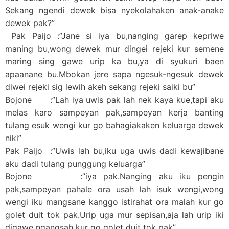
Sekang ngendi dewek bisa nyekolahaken anak-anake
dewek pak?”
Pak Paijo :”Jane si iya bu,nanging garep kepriwe
maning bu,wong dewek mur dingei rejeki kur semene
maring sing gawe urip ka bu,ya di syukuri baen
apaanane bu.Mbokan jere sapa ngesuk-ngesuk dewek
diwei rejeki sig lewih akeh sekang rejeki saiki bu”
Bojone :”Lah iya uwis pak lah nek kaya kue,tapi aku
melas karo sampeyan pak,sampeyan kerja banting
tulang esuk wengi kur go bahagiakaken keluarga dewek
niki”
Pak Paijo :”Uwis lah bu,iku uga uwis dadi kewajibane
aku dadi tulang punggung keluarga”
Bojone :”iya pak.Nanging aku iku pengin
pak,sampeyan pahale ora usah lah isuk wengi,wong
wengi iku mangsane kanggo istirahat ora malah kur go
golet duit tok pak.Urip uga mur sepisan,aja lah urip iki
digawe ngangsah kur go golet duit tok pak”