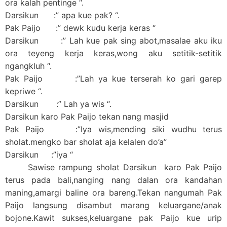
ora kalah pentinge “.
Darsikun :” apa kue pak? “.
Pak Paijo :” dewk kudu kerja keras “
Darsikun :” Lah kue pak sing abot,masalae aku iku
ora teyeng kerja keras,wong aku setitik-setitik
ngangkluh “.
Pak Paijo :”Lah ya kue terserah ko gari garep
kepriwe “.
Darsikun :” Lah ya wis “.
Darsikun karo Pak Paijo tekan nang masjid
Pak Paijo :”Iya wis,mending siki wudhu terus
sholat.mengko bar sholat aja kelalen do’a”
Darsikun :”iya “
Sawise rampung sholat Darsikun karo Pak Paijo
terus pada bali,nanging nang dalan ora kandahan
maning,amargi baline ora bareng.Tekan nangumah Pak
Paijo langsung disambut marang keluargane/anak
bojone.Kawit sukses,keluargane pak Paijo kue urip