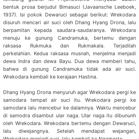
bentuk prosa berjudul Bimasuci (Javaansche Leeboek,
1937). Isi pokok Dewaruci sebagai berikut: Wrekodara
disuruh mencari air suci oleh Dhang Hyang Drona, lalu
berpamitan kepada saudara-saudaranya. Wrekodara
menuju ke gunung Candramuka, bertemu dengan
raksasa Rukmuka dan Rukmakala. Terjadilah
perkelahian. Kedua raksasa musnah, menjelma menjadi
dewa Indra dan dewa Bayu. Dua dewa memberi tahu,
bahwa di gunung Candramuka tidak ada air suci.
Wrekodara kembali ke kerajaan Hastina.
Dhang Hyang Drona menyuruh agar Wrekodara pergi ke
samodara tempat air suci itu. Wrekodara pergi ke
samodara lalu mencebur ke dalamnya. Waktu mencebur
di samodra disambut ular naga. Ular naga itu dibununh
oleh Wrekodara. Wrekodara bertemu dengan Dewaruci,
lalu diwejangnya. Setelah mendapat wejangan,
Wrekodara menjadi suci, lalu kembali ke Ngamarta.