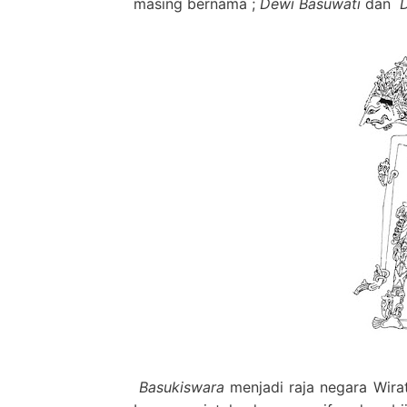
masing bernama ;
Dewi Basuwati
dan
D
Basukiswara
menjadi raja negara Wira