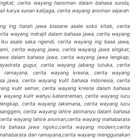
ingkat, cerita wayang hanoman dalam bahasa sunda,
asil karya sunan kalijaga, cerita wayang anoman sejarah
ng ing tlatah jawa biasane asale soko kitab, cerita
cerita wayang indrajit dalam bahasa jawa, cerita wayang
 iku asale saka ngendi, cerita wayang ing basa jawa,
lami, cerita wayang jawa, cerita wayang jawa singkat,
jawa dalam bahasa jawa, cerita wayang jawa lengkap,
ayadrata gugur, cerita wayang jabang tutuka, cerita
 ramayana, cerita wayang kresna, cerita wayang
a jawa, cerita wayang kulit bahasa indonesia, cerita
ang kulit semar, cerita wayang kresna dalam bahasa
ita wayang kulit wahyu katentreman, cerita wayang lucu
 lengkap, cerita wayang laksmana, cerita wayang lucu
isanggeni, cerita wayang lahire abimanyu dalam bahasa
,cerita wayang lahire anoman,cerita wayang mahabarata
ta bahasa jawa ngoko,cerita wayang modern,cerita
 mahabarata dan ramayana,cerita wayang menggunakan