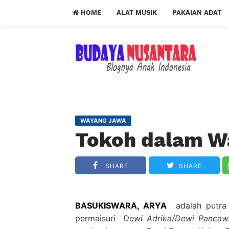
HOME
ALAT MUSIK
PAKAIAN ADAT
WAYANG JAWA
Tokoh dalam W
SHARE
SHARE
BASUKISWARA, ARYA
adalah putr
permaisuri
Dewi Adrika/Dewi Pancawa