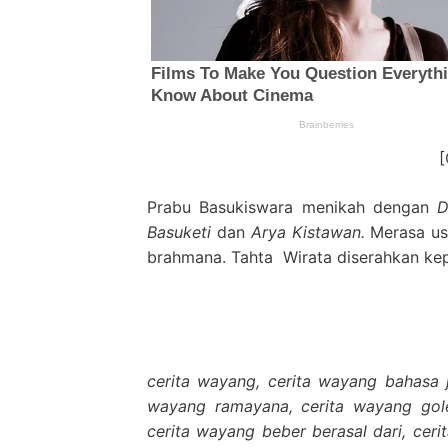
Prabu Basukiswara menikah dengan
D
Basuketi
dan
Arya Kistawan.
Merasa usi
brahmana. Tahta Wirata diserahkan ke
cerita wayang, cerita wayang bahasa j
wayang ramayana, cerita wayang gole
cerita wayang beber berasal dari, cer