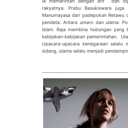
Ia memerintah dengan arif dan bij
rakyatnya. Prabu Basukiswara juga
Manumayasa dari padepokan Retawu d
pendeta. Antara
umaro
dan
ulama
. P
Islam. Raja membina hubungan yang 
kebijakan-kebijakan pemerintahan. Ul
Upacara-upacara kenegaraan selalu m
sidang, ulama selalu menjadi pendampin