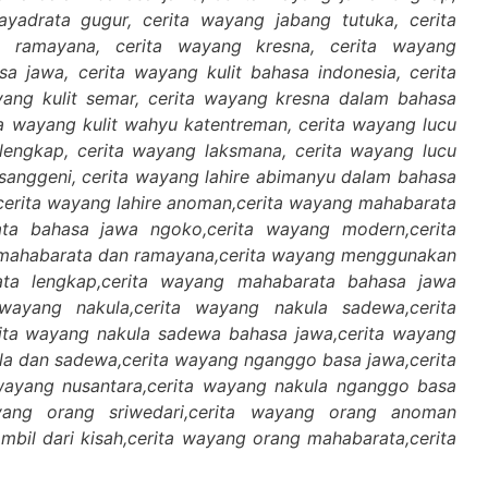
ayadrata gugur, cerita wayang jabang tutuka, cerita
 ramayana, cerita wayang kresna, cerita wayang
a jawa, cerita wayang kulit bahasa indonesia, cerita
ang kulit semar, cerita wayang kresna dalam bahasa
ita wayang kulit wahyu katentreman, cerita wayang lucu
 lengkap, cerita wayang laksmana, cerita wayang lucu
isanggeni, cerita wayang lahire abimanyu dalam bahasa
,cerita wayang lahire anoman,cerita wayang mahabarata
ta bahasa jawa ngoko,cerita wayang modern,cerita
 mahabarata dan ramayana,cerita wayang menggunakan
ata lengkap,cerita wayang mahabarata bahasa jawa
 wayang nakula,cerita wayang nakula sadewa,cerita
ita wayang nakula sadewa bahasa jawa,cerita wayang
la dan sadewa,cerita wayang nganggo basa jawa,cerita
ayang nusantara,cerita wayang nakula nganggo basa
ayang orang sriwedari,cerita wayang orang anoman
bil dari kisah,cerita wayang orang mahabarata,cerita