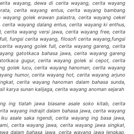
cerita wayang, dewa di cerita wayang, cerita wayang
rata, cerita wayang entus, cerita wayang bambang
ta wayang golek erawan palastra, cerita wayang cekel
, cerita wayang dalang entus, cerita wayang ki enthus,
l, cerita wayang versi jawa, cerita wayang free, cerita
ull, fungsi cerita wayang, filosofi cerita wayang,fungsi
erita wayang golek full, cerita wayang gareng, cerita
ayang gatotkaca bahasa jawa, cerita wayang gareng
totkaca gugur, cerita wayang golek si cepot, cerita
ng golek lucu, cerita wayang hanoman, cerita wayang
yang humor, cerita wayang hot, cerita wayang arjuno
ingkat, cerita wayang hanoman dalam bahasa sunda,
asil karya sunan kalijaga, cerita wayang anoman sejarah
ng ing tlatah jawa biasane asale soko kitab, cerita
cerita wayang indrajit dalam bahasa jawa, cerita wayang
 iku asale saka ngendi, cerita wayang ing basa jawa,
lami, cerita wayang jawa, cerita wayang jawa singkat,
jawa dalam bahasa jawa, cerita wayang jawa lengkap,