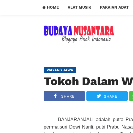
HOME
ALAT MUSIK
PAKAIAN ADAT
WAYANG JAWA
Tokoh Dalam Wa
SHARE
SHARE
BANJARANJALI adalah putra Prab
perrmaisuri Dewi Nariti, putri Prabu Na