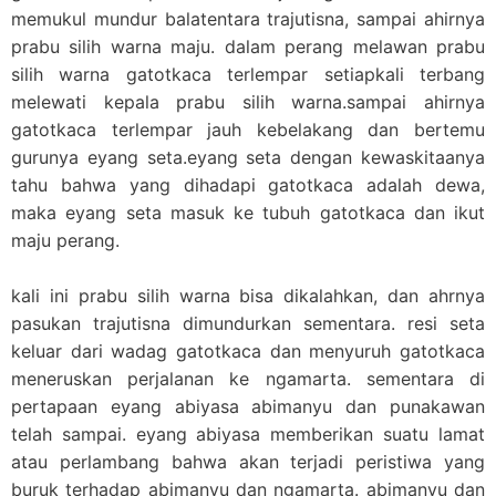
memukul mundur balatentara trajutisna, sampai ahirnya
prabu silih warna maju. dalam perang melawan prabu
silih warna gatotkaca terlempar setiapkali terbang
melewati kepala prabu silih warna.sampai ahirnya
gatotkaca terlempar jauh kebelakang dan bertemu
gurunya eyang
seta.eyang
seta dengan kewaskitaanya
tahu bahwa yang dihadapi gatotkaca adalah dewa,
maka eyang seta masuk ke tubuh gatotkaca dan ikut
maju perang.
kali ini prabu silih warna bisa dikalahkan, dan ahrnya
pasukan trajutisna dimundurkan sementara. resi seta
keluar dari wadag gatotkaca dan menyuruh gatotkaca
meneruskan perjalanan ke ngamarta. sementara di
pertapaan eyang abiyasa abimanyu dan punakawan
telah sampai. eyang abiyasa memberikan suatu lamat
atau perlambang bahwa akan terjadi peristiwa yang
buruk terhadap abimanyu dan ngamarta. abimanyu dan