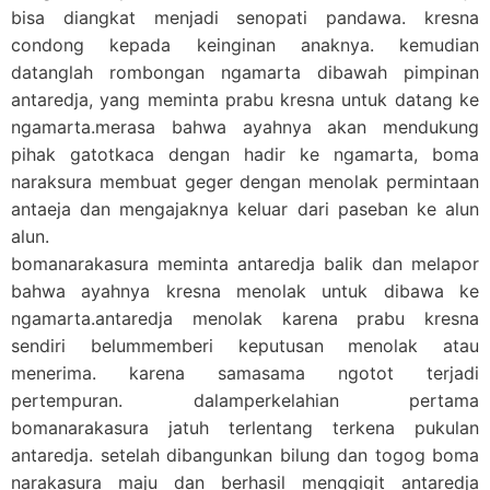
bisa diangkat menjadi senopati pandawa. kresna
condong kepada keinginan anaknya. kemudian
datanglah rombongan ngamarta dibawah pimpinan
antaredja, yang meminta prabu kresna untuk datang ke
ngamarta.merasa bahwa ayahnya akan mendukung
pihak gatotkaca dengan hadir ke ngamarta, boma
naraksura membuat geger dengan menolak permintaan
antaeja dan mengajaknya keluar dari paseban ke alun
alun.
bomanarakasura meminta antaredja balik dan melapor
bahwa ayahnya kresna menolak untuk dibawa ke
ngamarta.antaredja menolak karena prabu kresna
sendiri belummemberi keputusan menolak atau
menerima. karena samasama ngotot terjadi
pertempuran. dalamperkelahian pertama
bomanarakasura jatuh terlentang terkena pukulan
antaredja. setelah dibangunkan bilung dan togog boma
narakasura maju dan berhasil menggigit antaredja