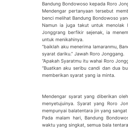
Bandung Bondowoso kepada Roro Jong
Mendengar pertanyaan tersebut memb
benci melihat Bandung Bondowoso yang
Namun ia juga takut untuk menolak 
Jonggrang berfikir sejenak, ia mene
untuk menikahinya.
“baiklah aku menerima lamaranmu, Ba
syarat dariku.” Jawah Roro Jonggang.
“Apakah Syaratmu itu wahai Roro Jong
“Buatkan aku seribu candi dan dua b
memberikan syarat yang ia minta.
Mendengar syarat yang diberikan ol
menyetujuinya. Syarat yang Roro Jo
mempunyai balatentara jin yang sanga
Pada malam hari, Bandung Bondowos
waktu yang singkat, semua bala tentar