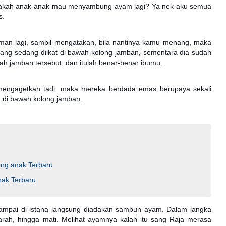
pakah anak-anak mau menyambung ayam lagi? Ya nek aku semua
s.
man lagi, sambil mengatakan, bila nantinya kamu menang, maka
 yang sedang diikat di bawah kolong jamban, sementara dia sudah
ah jamban tersebut, dan itulah benar-benar ibumu.
 mengagetkan tadi, maka mereka berdada emas berupaya sekali
 di bawah kolong jamban.
eng anak Terbaru
nak Terbaru
mpai di istana langsung diadakan sambun ayam. Dalam jangka
darah, hingga mati. Melihat ayamnya kalah itu sang Raja merasa