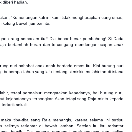
 diberi hadiah.
akan, “Kemenangan kali ini kami tidak mengharapkan uang emas,
di kolong bawah jamban itu.
ngan orang semacam itu? Dia benar-benar pembohong! Si Dada
. Raja bertambah heran dan tercengang mendengar ucapan anak
ung nuri sahabat anak-anak berdada emas itu. Kini burung nuri
ng beberapa tahun yang lalu tentang si miskin melahirkan di istana
 lahir, tetapi permaisuri mengatakan kepadanya, hai burung nuri,
kut kejahatannya terbongkar. Akan tetapi sang Raja minta kepada
ertarik sekali.
, maka tiba-tiba sang Raja menangis, karena selama ini tertipu
 selirnya terlantar di bawah jamban. Setelah itu ibu terlantar
ngan bersih. Dia segera menemui anak-anaknya dan saling