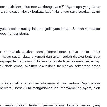
 kesanalah kamu ikut menyambung ayam?” “Ayam apa yang harus
a sang cucu. Nenek berkata lagi, ” Nanti kau saya buatkan ayam
lap seekor kucing, lalu menjadi ayam jantan. Setelah mendapat
epet menuju istana.
ana anak-anak apakah kamu benar-benar punya minat untuk
kalau sudah datang kemari dan ayam sudah dibawa tentu saja
ang raja dengan ayam milik sang anak dada emas mulai tertarung.
anak dada emas, akhirnya dia pulang membawa sekantong emas
ir dikala melihat anak berdada emas itu, sementara Raja merasa
 berkata, “Besok kita mengadakan lagi menyambung ayam, oleh
u menyampaikan tentang permainannya kepada nenek yang