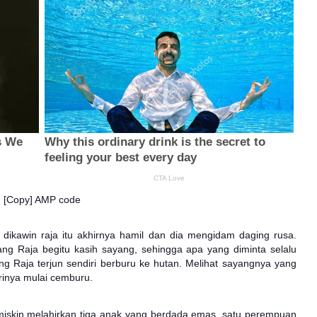
[Copy] AMP code
 dikawin raja itu akhirnya hamil dan dia mengidam daging rusa.
sang Raja begitu kasih sayang, sehingga apa yang diminta selalu
ng Raja terjun sendiri berburu ke hutan. Melihat sayangnya yang
urinya mulai cemburu.
g miskin melahirkan tiga anak yang berdada emas, satu perempuan