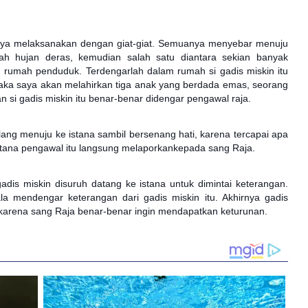
nya melaksanakan dengan giat-giat. Semuanya menyebar menuju
lah hujan deras, kemudian salah satu diantara sekian banyak
g rumah penduduk. Terdengarlah dalam rumah si gadis miskin itu
maka saya akan melahirkan tiga anak yang berdada emas, seorang
 si gadis miskin itu benar-benar didengar pengawal raja.
ang menuju ke istana sambil bersenang hati, karena tercapai apa
istana pengawal itu langsung melaporkankepada sang Raja.
adis miskin disuruh datang ke istana untuk dimintai keterangan.
a mendengar keterangan dari gadis miskin itu. Akhirnya gadis
ua, karena sang Raja benar-benar ingin mendapatkan keturunan.