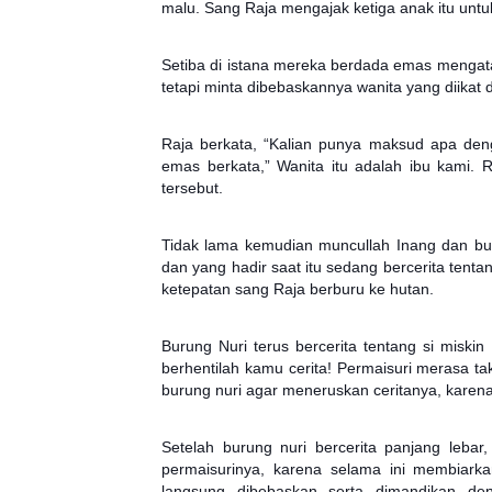
malu. Sang Raja mengajak ketiga anak itu untuk
Setiba di istana mereka berdada emas mengat
tetapi minta dibebaskannya wanita yang diikat 
Raja berkata, “Kalian punya maksud apa de
emas berkata,” Wanita itu adalah ibu kami
tersebut.
Tidak lama kemudian muncullah Inang dan bur
dan yang hadir saat itu sedang bercerita tenta
ketepatan sang Raja berburu ke hutan.
Burung Nuri terus bercerita tentang si miskin
berhentilah kamu cerita! Permaisuri merasa ta
burung nuri agar meneruskan ceritanya, karena t
Setelah burung nuri bercerita panjang lebar
permaisurinya, karena selama ini membiarkan
langsung dibebaskan serta dimandikan de