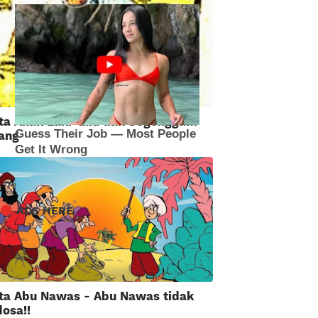
ita Anak Laki-laki dan Segenggam
ang
ADS HERE
ita Abu Nawas - Abu Nawas tidak
osa!!