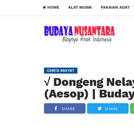
HOME
ALAT MUSIK
PAKAIAN ADAT
CERITA RAKYAT
√ Dongeng Nela
(Aesop) | Buda
SHARE
SHARE