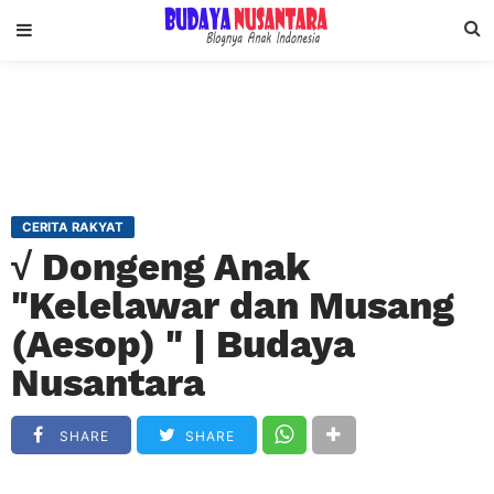
CERITA RAKYAT
√ Dongeng Anak
"Kelelawar dan Musang
(Aesop) " | Budaya
Nusantara
SHARE
SHARE