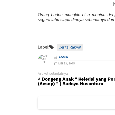
Orang bodoh mungkin bisa menipu deng
segera tahu siapa dirinya sebenarnya dari
Label:
Cerita Rakyat
ADMIN
MEI 23, 2015
Artikel selanjutnya
√ Dongeng Anak " Keledai yang Po
(Aesop) " | Budaya Nusantara