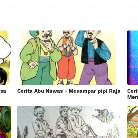
asa
Cerita Abu Nawas - Menampar pipi Raja
Cer
Men