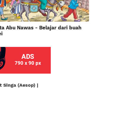
ta Abu Nawas - Belajar dari buah
i
 Singa (Aesop) |