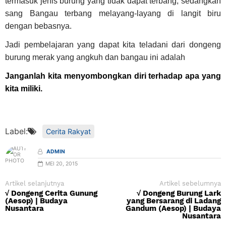
termasuk jenis burung yang tidak dapat terbang, sedangkan
sang Bangau terbang melayang-layang di langit biru
dengan bebasnya.
Jadi pembelajaran yang dapat kita teladani dari dongeng
burung merak yang angkuh dan bangau ini adalah
Janganlah kita menyombongkan diri terhadap apa yang
kita miliki.
Label:
Cerita Rakyat
ADMIN
MEI 20, 2015
Artikel selanjutnya
Artikel sebelumnya
√ Dongeng Cerita Gunung
√ Dongeng Burung Lark
(Aesop) | Budaya
yang Bersarang di Ladang
Nusantara
Gandum (Aesop) | Budaya
Nusantara